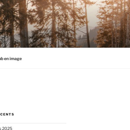
ub en image
ÉCENTS
s 2025