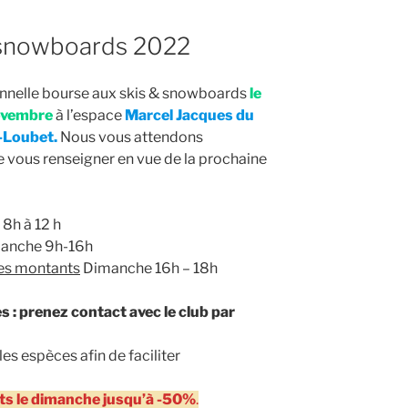
 snowboards 2022
ionnelle bourse aux skis & snowboards
le
ovembre
à l’espace
Marcel Jacques du
e-Loubet.
Nous vous attendons
 vous renseigner en vue de la prochaine
8h à 12 h
manche 9h-16h
des montants
Dimanche 16h – 18h
s : prenez contact avec le club par
les espèces afin de faciliter
its le dimanche jusqu’à -50%
.