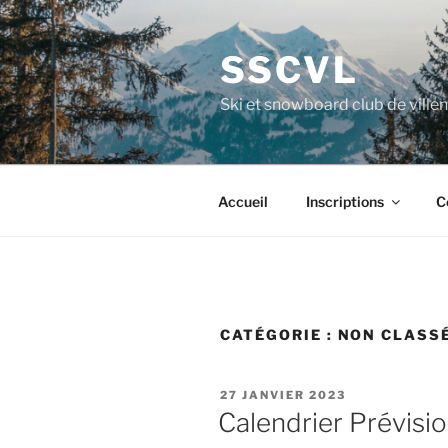
Aller
au
SSCVL
contenu
principal
Ski et snowboard club de ville
Accueil
Inscriptions
C
CATÉGORIE :
NON CLASS
PUBLIÉ
27 JANVIER 2023
LE
Calendrier Prévisi