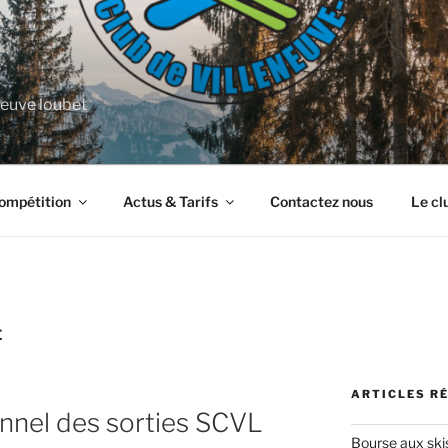
neuve loubet
ompétition
Actus & Tarifs
Contactez nous
Le cl
É
ARTICLES R
onnel des sorties SCVL
Bourse aux ski