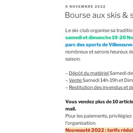
PUBLIÉ
5 NOVEMBRE 2022
LE
Bourse aux skis &
Le ski-club organise sa tradit
samedi et dimanche 19-20 N
parc des sports de Villeneuv
nombreux et serons heureux de
saison.
–
Dépôt du matériel
Samedi de 
–
Vente
Samedi 14h-19h et Di
–
Restitution des invendus et 
Vous vendez plus de 10 article
mail.
Pour les paiements, privilégiez 
l’organisation.
Nouveauté 2022 : tarifs rédu