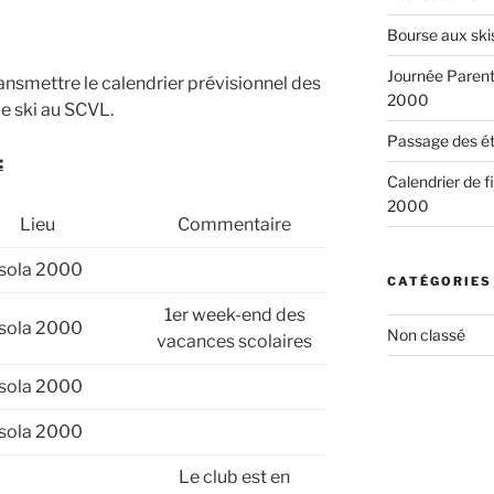
Bourse aux ski
Journée Parents
ransmettre le calendrier prévisionnel des
2000
de ski au SCVL.
Passage des ét
:
Calendrier de f
2000
Lieu
Commentaire
Isola 2000
CATÉGORIES
1er week-end des
Isola 2000
Non classé
vacances scolaires
Isola 2000
Isola 2000
Le club est en