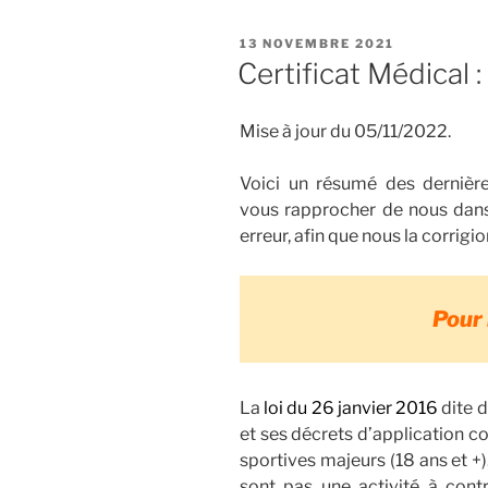
PUBLIÉ
13 NOVEMBRE 2021
LE
Certificat Médical
Mise à jour du 05/11/2022.
Voici un résumé des dernière
vous rapprocher de nous dans 
erreur, afin que nous la corrigio
Pour 
La
loi du 26 janvier 2016
dite d
et ses décrets d’application c
sportives majeurs (18 ans et +)
sont pas une activité à contr